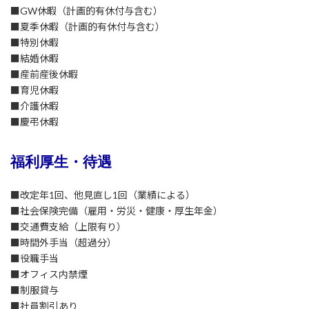
■GW休暇（計画的有休付与含む）
■夏季休暇（計画的有休付与含む）
■特別休暇
■結婚休暇
■産前産後休暇
■育児休暇
■介護休暇
■慶弔休暇
福利厚生・待遇
■改定年1回、他見直し1回（業績による）
■社会保険完備（雇用・労災・健康・厚生年金）
■交通費支給（上限有り）
■時間外手当（超過分）
■役職手当
■オフィス内禁煙
■制服貸与
■社員割引あり