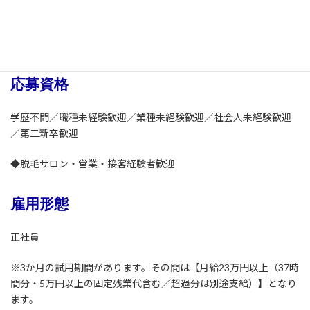
※現在（2024年6月）は、約120名／月（その内、新規のお客様30
～40名）がご来店されています。
応募資格
学歴不問／職種未経験歓迎／業種未経験歓迎／社会人未経験歓迎
／第二新卒歓迎
◆脱毛サロン・営業・接客経験者歓迎
雇用形態
正社員
※3か月の試用期間があります。その間は【月給23万円以上（37時
間分・5万円以上の固定残業代含む／超過分は別途支給）】となり
ます。